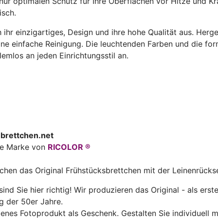
nur optimalen Schutz für Ihre Oberflächen vor Hitze und Kr
isch.
 ihr einzigartiges, Design und ihre hohe Qualität aus. Her
 eine einfache Reinigung. Die leuchtenden Farben und die f
emlos an jeden Einrichtungsstil an.
brettchen.net
ine Marke von
RICOLOR ®
uchen das Original Frühstücksbrettchen mit der Leinenrücks
ind Sie hier richtig! Wir produzieren das Original - als erst
g der 50er Jahre.
genes Fotoprodukt als Geschenk. Gestalten Sie individuell 