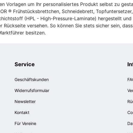
n Vorlagen um Ihr personalisiertes Produkt selbst zu gesta
OR ® Frühstücksbrettchen, Schneidebrett, Topfuntersetzer,
chichtstoff (HPL - High-Pressure-Laminate) hergestellt un
er Rückseite versehen. So können Sie stets sicher sein, das
arktführer besitzen.
Service
In
Geschäftskunden
FA
Widerrufsformular
Ve
Newsletter
Rü
Kontakt
Co
Für Vereine
Da