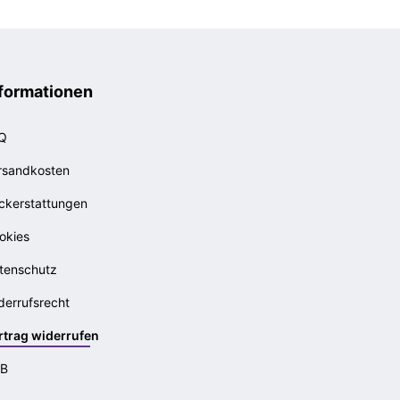
formationen
Q
rsandkosten
ckerstattungen
okies
tenschutz
derrufsrecht
rtrag widerrufen
B