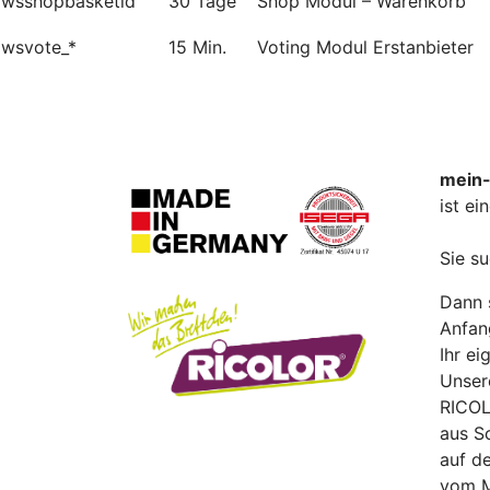
wsshopbasketid
30 Tage
Shop Modul – Warenkorb
wsvote_*
15 Min.
Voting Modul Erstanbieter
mein-
ist e
Sie s
Dann s
Anfan
Ihr ei
Unsere
RICOL
aus S
auf d
vom M