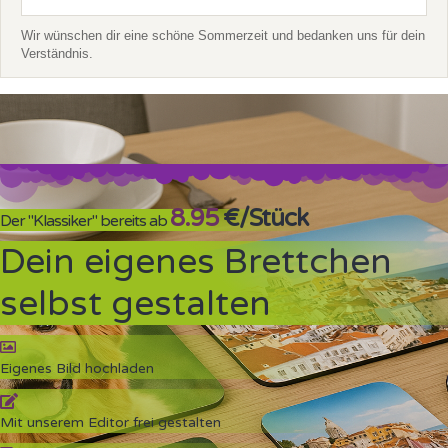
Wir wünschen dir eine schöne Sommerzeit und bedanken uns für dein
Verständnis.
8.95
€/Stück
Der "Klassiker" bereits ab
Dein eigenes Brettchen
selbst gestalten
Eigenes Bild hochladen
Mit unserem Editor frei gestalten