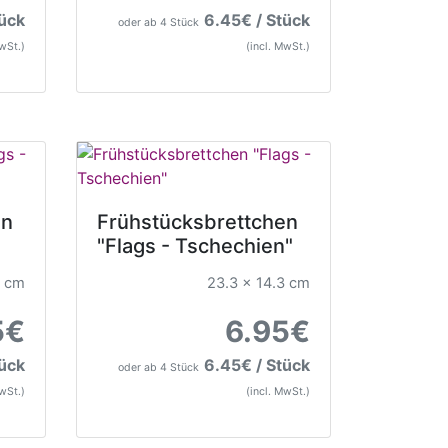
tück
6.45€ / Stück
oder ab 4 Stück
MwSt.)
(incl. MwSt.)
en
Frühstücksbrettchen
"Flags - Tschechien"
3 cm
23.3 x 14.3 cm
5€
6.95€
tück
6.45€ / Stück
oder ab 4 Stück
MwSt.)
(incl. MwSt.)