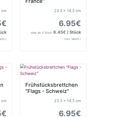
France"
3 cm
23.3 x 14.3 cm
5€
6.95€
tück
6.45€ / Stück
oder ab 4 Stück
MwSt.)
(incl. MwSt.)
en
Frühstücksbrettchen
"Flags - Schweiz"
3 cm
23.3 x 14.3 cm
5€
6.95€