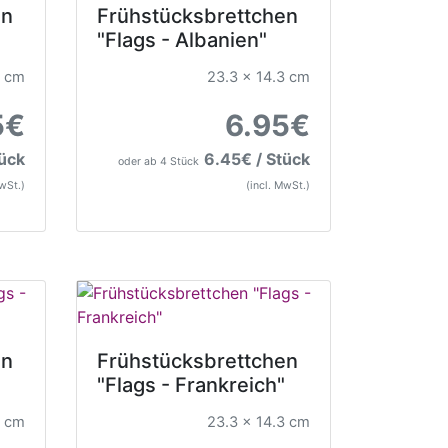
en
Frühstücksbrettchen
"Flags - Albanien"
3 cm
23.3 x 14.3 cm
5€
6.95€
tück
6.45€ / Stück
oder ab 4 Stück
MwSt.)
(incl. MwSt.)
en
Frühstücksbrettchen
"Flags - Frankreich"
3 cm
23.3 x 14.3 cm