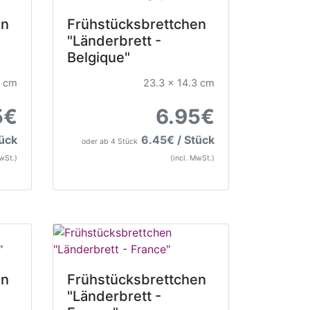
en
Frühstücksbrettchen
"Länderbrett -
Belgique"
3 cm
23.3 x 14.3 cm
5€
6.95€
tück
6.45€ / Stück
oder ab 4 Stück
MwSt.)
(incl. MwSt.)
en
Frühstücksbrettchen
"Länderbrett -