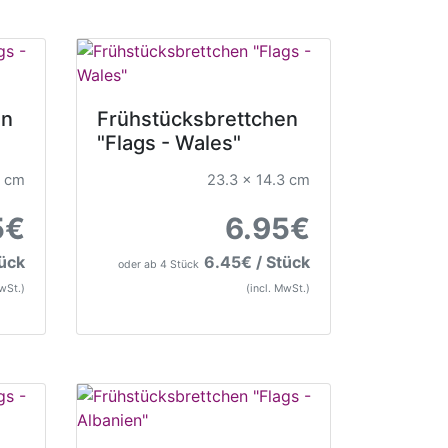
en
Frühstücksbrettchen
"Flags - Wales"
3 cm
23.3 x 14.3 cm
5€
6.95€
tück
6.45€ / Stück
oder ab 4 Stück
MwSt.)
(incl. MwSt.)