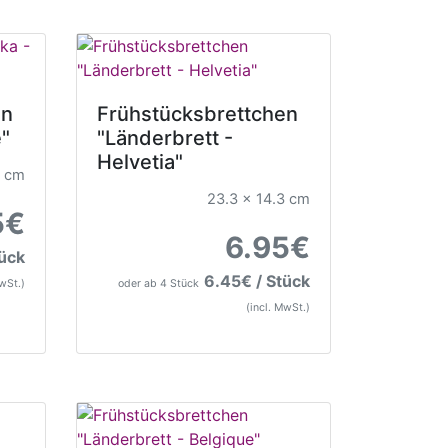
en
Frühstücksbrettchen
e"
"Länderbrett -
Helvetia"
3 cm
23.3 x 14.3 cm
5€
6.95€
tück
6.45€ / Stück
MwSt.)
oder ab 4 Stück
(incl. MwSt.)