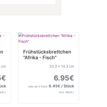
en
Frühstücksbrettchen
"Afrika - Fisch"
3 cm
23.3 x 14.3 cm
5€
6.95€
tück
6.45€ / Stück
oder ab 4 Stück
MwSt.)
(incl. MwSt.)